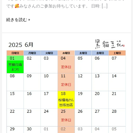
です
みなさんのご参加お待ちしています。 日時: […]
続きを読む »
6
月
の
営
業
ス
ケ
ジ
ュ
ー
ル