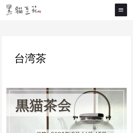
内
メ
容
イ
を
ス
ン
キ
メ
ッ
プ
ニ
台湾茶
ュ
ー
2/14(土)、
2/15(日)
黒
猫
茶
会