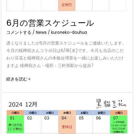
6月の営業スケジュール
コメントする
/
News
/
kuroneko-douhua
遅くなりましたが6月の営業スケジュールをご連絡いたします。
今月の桜樺宛さんコラボ日は6/18(水)です。今月も当店のこだ
わり豆花と桜樺宛さんの本格台湾茶を一緒にお楽しみいただけ
ますよ 桜樺宛さん・場所：三軒茶駅から徒歩7
続きを読む »
12
月
の
営
業