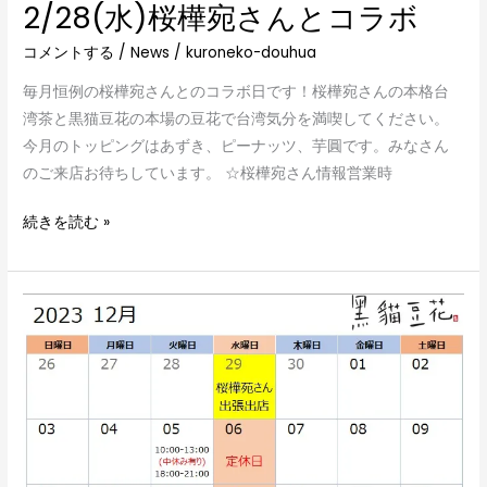
2/28(水)桜樺宛さんとコラボ
コメントする
/
News
/
kuroneko-douhua
毎月恒例の桜樺宛さんとのコラボ日です！桜樺宛さんの本格台
湾茶と黒猫豆花の本場の豆花で台湾気分を満喫してください。
今月のトッピングはあずき、ピーナッツ、芋圓です。みなさん
のご来店お待ちしています。 ☆桜樺宛さん情報営業時
続きを読む »
12
月
の
営
業
ス
ケ