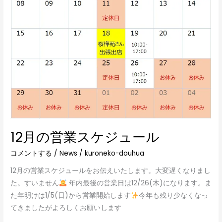
ス
ケ
ジ
ュ
ー
ル
12月の営業スケジュール
コメントする
/
News
/
kuroneko-douhua
12月の営業スケジュールをお伝えいたします。大変遅くなりまし
た。すいません
年内最後の営業日は12/26(木)になります。ま
た年明けは1/5(日)から営業開始します
今年も残り少なくなっ
てきましたがよろしくお願いします