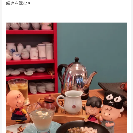
続きを読む »
10/18(水)
は
桜
樺
宛
さ
ん
と
の
コ
ラ
ボ
日
で
す