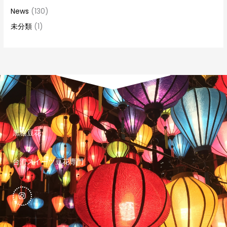
News
(130)
未分類
(1)
黒猫豆花
台湾スイーツ豆花専門
I
n
s
t
a
g
r