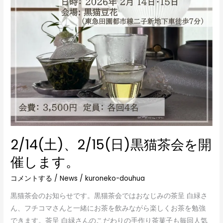
を
開
催
し
ま
す。
2/14(土)、2/15(日)黒猫茶会を開
催します。
コメントする
/
News
/
kuroneko-douhua
黒猫茶会のお知らせです。黒猫茶会ではおなじみの茶呈 白緑さ
ん、フチコマさんと一緒にお茶を飲みながら楽しくお茶を勉強
できます。茶呈 白緑さんのこだわりの手作り茶菓子も毎回人気