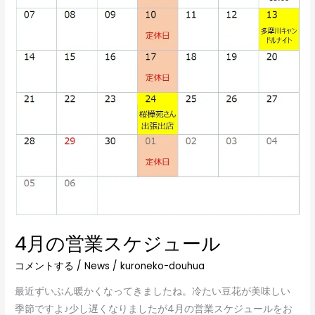
業
ス
ケ
ジ
ュ
ー
ル
4月の営業スケジュール
コメントする
/
News
/
kuroneko-douhua
最近ずいぶん暖かくなってきましたね。冷たい豆花が美味しい
季節ですよ♪少し遅くなりましたが4月の営業スケジュールをお