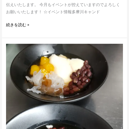
伝えいたします。 今月もイベントが控えていますのでよろしく
お願いいたします！ ☆イベント情報多摩川キャンド
続きを読む »
2/28(水)
桜
樺
宛
さ
ん
と
コ
ラ
ボ