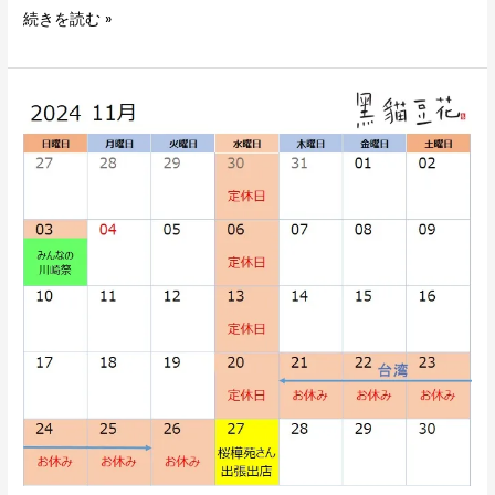
続きを読む »
11
月
の
営
業
ス
ケ
ジ
ュ
ー
ル