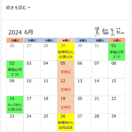
続きを読む »
6
月
の
営
業
ス
ケ
ジ
ュ
ー
ル