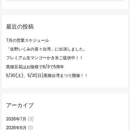
索
対
象
最近の投稿
:
7月の営業スケジュール
「佐野いくみの喜々台湾」に出演しました。
プレミアム生マンゴーかき氷ご提供中！！
黒猫豆花はお陰様で6/3で5周年
5/30(土)、5/31(日)黒猫台湾まつり開催！！
アーカイブ
2026年7月
(3)
2026年6月
(1)