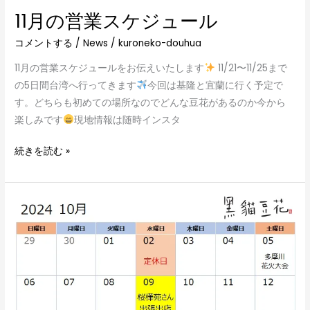
11月の営業スケジュール
コメントする
/
News
/
kuroneko-douhua
11月の営業スケジュールをお伝えいたします
11/21〜11/25まで
の5日間台湾へ行ってきます
今回は基隆と宜蘭に行く予定で
す。どちらも初めての場所なのでどんな豆花があるのか今から
楽しみです
現地情報は随時インスタ
続きを読む »
10
月
の
営
業
ス
ケ