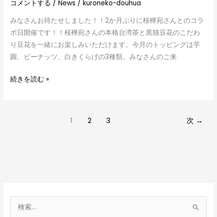
コメントする
/
News
/
kuroneko-douhua
みなさんお待たせしました！！2か月ぶりに桜樺宛さんとのコラ
ボ日開催です！！桜樺宛さんの本格台湾茶と黒猫豆花のこだわ
り豆花を一緒にお楽しみいただけます。今月のトッピングは芋
圓、ピーナッツ、白きくらげの3種類。みなさんのご来
続きを読む »
1
2
3
次
→
検