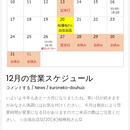
ジ
ュ
ー
ル
12月の営業スケジュール
コメントする
/
News
/
kuroneko-douhua
いよいよ今年もあと一カ月になりましたね。寒い日が続きます
がみなさん体調にはお気を付けください。 今月は都合により営
業時間が変更になる日がありますのでご来店の際はご注意くだ
さい。 ☆出張出店12/20(水)桜樺宛さん12: