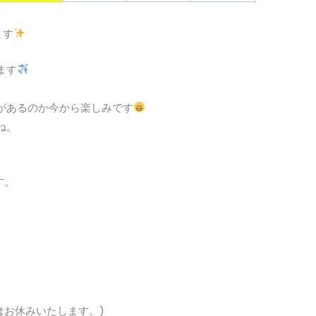
ます
きます
があるのか今から楽しみです
ね。
す。
新地店はお休みいたします。)