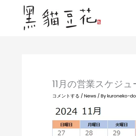
内
容
を
ス
キ
ッ
プ
11月の営業スケジュ
コメントする
/
News
/ By
kuroneko-d