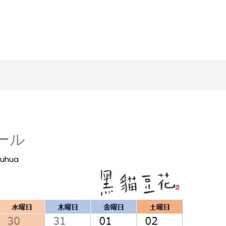
ール
ouhua