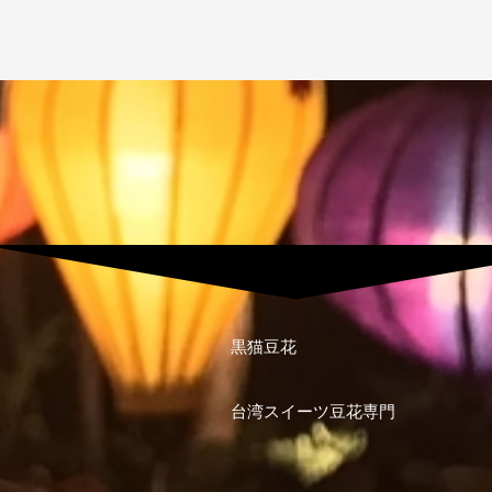
黒猫豆花
台湾スイーツ豆花専門
I
n
s