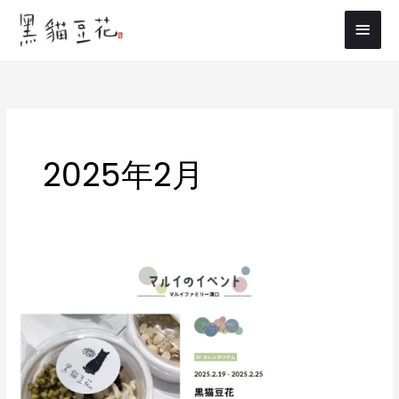
内
メ
容
イ
を
ス
ン
キ
メ
ッ
プ
ニ
2025年2月
ュ
ー
2/22（土）
は
猫
の
日
「に