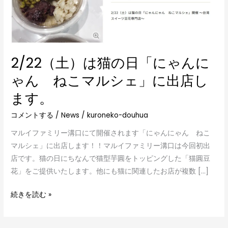
ゃ
ん
に
ゃ
ん
2/22（土）は猫の日「にゃんに
ね
ゃん ねこマルシェ」に出店し
こ
ます。
マ
ル
コメントする
/
News
/
kuroneko-douhua
シ
ェ」
マルイファミリー溝口にて開催されます「にゃんにゃん ねこ
に
マルシェ」に出店します！！マルイファミリー溝口は今回初出
出
店です。猫の日にちなんで猫型芋圓をトッピングした「猫圓豆
店
花」をご提供いたします。他にも猫に関連したお店が複数 […]
し
続きを読む »
ま
す。