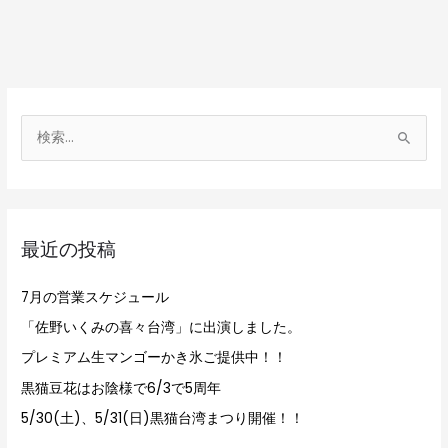
検
索
対
象
最近の投稿
:
7月の営業スケジュール
「佐野いくみの喜々台湾」に出演しました。
プレミアム生マンゴーかき氷ご提供中！！
黒猫豆花はお陰様で6/3で5周年
5/30(土)、5/31(日)黒猫台湾まつり開催！！