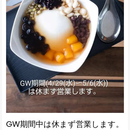
ま
ず
営
業
し
ま
す。
GW期間中は休まず営業します。