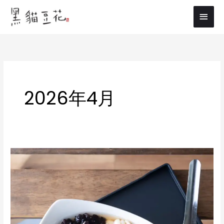
内
メ
容
イ
を
ス
ン
キ
メ
ッ
プ
ニ
2026年4月
ュ
ー
GW
期
間
中
は
休