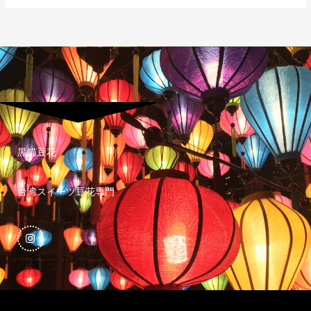
黒猫豆花
台湾スイーツ豆花専門
I
n
s
t
a
g
r
a
m