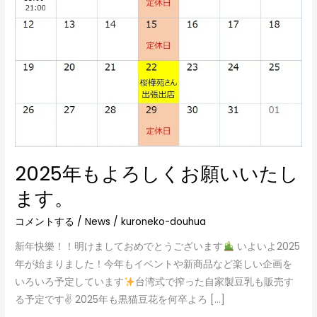
く
お
願
い
い
た
し
ま
す。
2025年もよろしくお願いいたし
ます。
コメントする
/
News
/
kuroneko-douhua
新年快樂！！明けましておめでとうございます
いよいよ2025
年が始まりました！今年もイベントや新商品など楽しい企画を
いろいろ予定しています
台湾式で搾った自家製豆乳も販売す
る予定です✌
2025年も黒猫豆花を何卒よろ […]