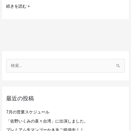
続きを読む »
検
索
対
象
最近の投稿
:
7月の営業スケジュール
「佐野いくみの喜々台湾」に出演しました。
プレミアム生マンゴーかき氷ご提供中！！