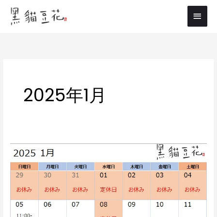
内
メ
容
イ
を
ス
ン
キ
メ
ッ
プ
ニ
2025年1月
ュ
ー
2025
年
も
よ
ろ
し