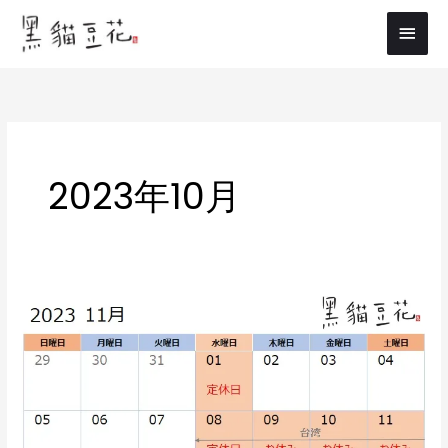
内
メ
容
イ
を
ス
ン
キ
メ
ッ
プ
ニ
2023年10月
ュ
ー
11
月
の
営
業
ス