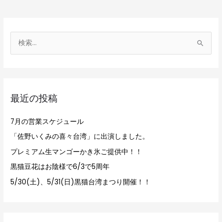
検
索
対
象
最近の投稿
:
7月の営業スケジュール
「佐野いくみの喜々台湾」に出演しました。
プレミアム生マンゴーかき氷ご提供中！！
黒猫豆花はお陰様で6/3で5周年
5/30(土)、5/31(日)黒猫台湾まつり開催！！