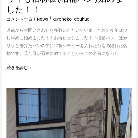
た！！
した！！
コメントする
/
News
/
kuroneko-douhua
以前からお問い合わせを多数いただいていましたので今年は少
し早めに始めました！！お待たせしました！「棺桶パン」はカ
リッと揚げたパンの中に特製シチューを入れた台南の隠れた名
物です。見た目が石棺に似てることからこの名前になった
続きを読む »
10/25(水)
ト
ゥ
イ
ン
ズ
さ