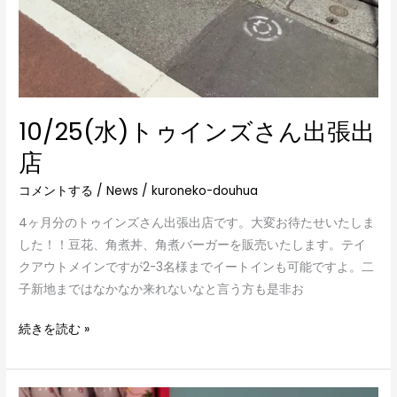
10/25(水)トゥインズさん出張出
店
コメントする
/
News
/
kuroneko-douhua
4ヶ月分のトゥインズさん出張出店です。大変お待たせいたしま
した！！豆花、角煮丼、角煮バーガーを販売いたします。テイ
クアウトメインですが2-3名様までイートインも可能ですよ。二
子新地まではなかなか来れないなと言う方も是非お
続きを読む »