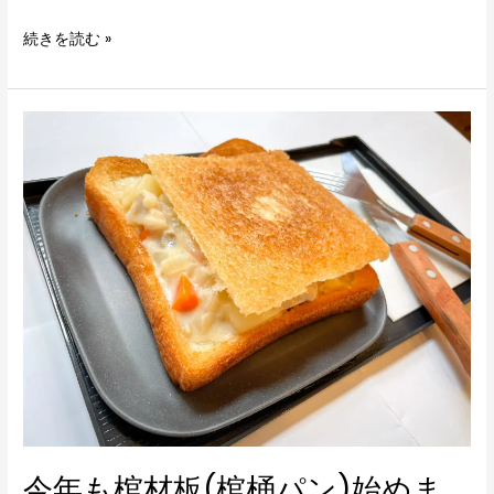
続きを読む »
今
年
も
棺
材
板
(棺
桶
パ
ン)
始
め
ま
今年も棺材板(棺桶パン)始めま
し