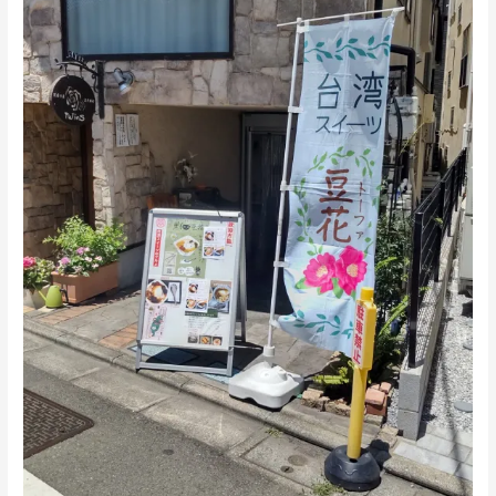
ん
出
張
出
店