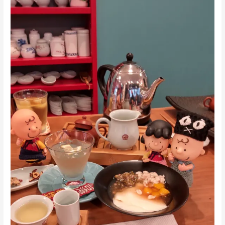
10/18(水)
は
桜
樺
宛
さ
ん
と
の
コ
ラ
ボ
日
で
す
よ！