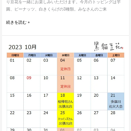
り豆花を一緒にお楽しみいただけます。今月のトッピングは芋
圓、ピーナッツ、白きくらげの3種類。みなさんのご来
続きを読む »
10
月
の
営
業
ス
ケ
ジ
ュ
ー
ル