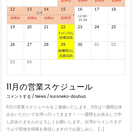
ケ
ジ
ュ
ー
ル
11月の営業スケジュール
コメントする
/
News
/
kuroneko-douhua
11月の営業スケジュールをご連絡いたします。11月は一週間お休
みをいただいて台湾へ行ってきます！！一週間もお休みして申
し訳ありませんがよろしくお願いします。台湾からインスタグ
ラムで現地生情報を発信しますのでお楽しみに。 […]