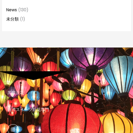
News
(130)
未分類
(1)
黒猫豆花
台湾スイーツ豆花専門
I
n
s