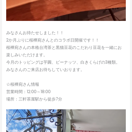
みなさんお待たせしました！！
2か月ぶりに桜樺宛さんとのコラボ日開催です！！
桜樺宛さんの本格台湾茶と黒猫豆花のこだわり豆花を一緒にお
楽しみいただけます。
今月のトッピングは芋圓、ピーナッツ、白きくらげの3種類。
みなさんのご来店お待ちしていおります。
☆桜樺宛さん情報
営業時間：12:00～18:00
場所：三軒茶屋駅から徒歩7分