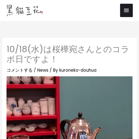
内
メ
容
イ
を
ス
ン
キ
メ
ッ
10/18(水)は桜樺宛さんとのコラ
プ
ニ
ボ日ですよ！
ュ
コメントする
/
News
/ By
kuroneko-douhua
ー