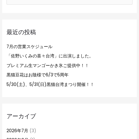
索
対
象
最近の投稿
:
7月の営業スケジュール
「佐野いくみの喜々台湾」に出演しました。
プレミアム生マンゴーかき氷ご提供中！！
黒猫豆花はお陰様で6/3で5周年
5/30(土)、5/31(日)黒猫台湾まつり開催！！
アーカイブ
2026年7月
(3)