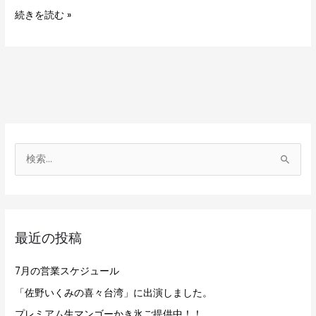
続きを読む »
検
索
対
象
最近の投稿
:
7月の営業スケジュール
「佐野いくみの喜々台湾」に出演しました。
プレミアム生マンゴーかき氷ご提供中！！