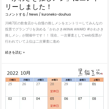
リーしました！
ー
し
コメントする
/
News
/
kuroneko-douhua
ま
川崎7区の飲食店から自慢の推しメシをエントリーしてみんなの
し
投票でグランプリを決める「かわさきAKINAI AWARD #かわさき
た！
推しメシ」が開催中です！！ 現在、一次審査としてweb投票が
行われていて上位は二次審査に進め
続きを読む »
10
月
の
営
業
ス
ケ