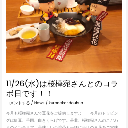
ん
と
の
コ
ラ
ボ
日
で
す！！
11/26(水)は桜樺宛さんとのコラ
ボ日です！！
コメントする
/
News
/
kuroneko-douhua
今月も桜樺宛さんで豆花をご提供しますよ！！今月のトッピン
グは紅豆、芋圓、白きくらげです。是非、桜樺宛さんのこだわ
りのインテリア、美味しい台湾茶と一緒に当店の豆花をご賞味