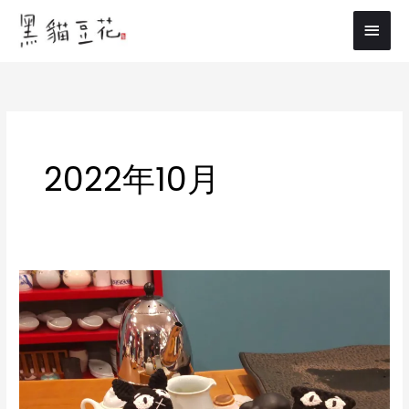
内
メ
容
イ
を
ス
ン
キ
メ
ッ
プ
ニ
2022年10月
ュ
ー
11/26(水)
は
桜
樺
宛
さ