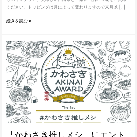
ください。トッピングは月によって変わりますので来月以 […]
続きを読む »
「か
わ
さ
き
推
し
メ
シ」
に
エ
ン
ト
「かわさき推しメシ」にエント
リ