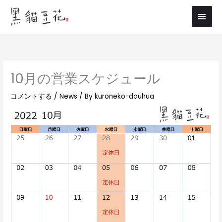
内
メ
容
イ
を
ス
ン
キ
メ
ッ
10月の営業スケジュール
プ
ニ
コメントする
/
News
/ By
kuroneko-douhua
ュ
ー