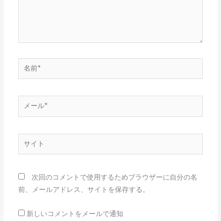
名
前
*
メ
ー
ル
*
サ
イ
ト
次回のコメントで使用するためブラウザーに自分の名
前、メールアドレス、サイトを保存する。
新しいコメントをメールで通知