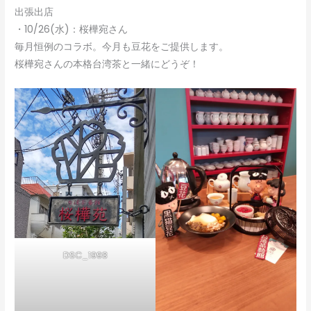
出張出店
・10/26(水)：桜樺宛さん
毎月恒例のコラボ。今月も豆花をご提供します。
桜樺宛さんの本格台湾茶と一緒にどうぞ！
DSC_1998