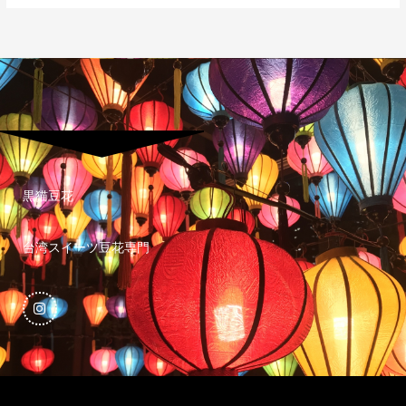
黒猫豆花
台湾スイーツ豆花専門
I
n
s
t
a
g
r
a
m