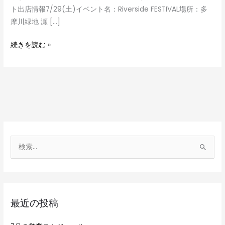
ト
ト出店情報7/29(土)イベント名：Riverside FESTIVAL場所：多
出
摩川緑地 瀬 […]
店
続きを読む »
検
索
対
象
最近の投稿
: