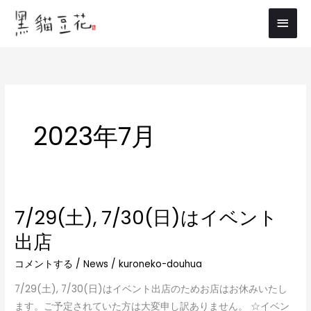
内
メ
容
イ
を
ス
ン
キ
メ
ッ
プ
ニ
2023年7月
ュ
ー
7/29(土), 7/30(日)はイベント
7/29(土),
7/30(日)
出店
は
コメントする
/
News
/
kuroneko-douhua
イ
ベ
7/29(土), 7/30(日)はイベント出店のためお店はお休みいたし
ン
ます。ご予定されていた方は大変申し訳ありません。 ☆イベン