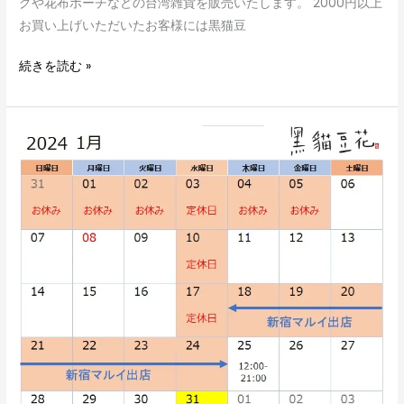
グや花布ポーチなどの台湾雑貨を販売いたします。 2000円以上
お買い上げいただいたお客様には黒猫豆
続きを読む »
1
月
の
営
業
ス
ケ
ジ
ュ
ー
ル