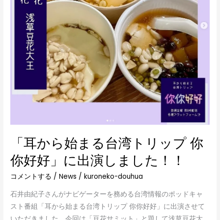
台
湾
ト
リ
ッ
プ
你
你
好
好」
に
「耳から始まる台湾トリップ 你
出
演
你好好」に出演しました！！
し
コメントする
/
News
/
kuroneko-douhua
ま
し
石井由紀子さんがナビゲーターを務める台湾情報のポッドキャ
た！！
スト番組「耳から始まる台湾トリップ 你你好好」に出演させて
いただきました。今回は「豆花サミット」と題して浅草豆花大