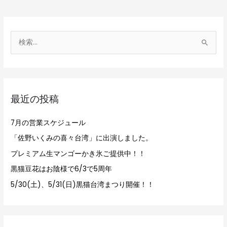
検
索
対
象
最近の投稿
:
7月の営業スケジュール
「佐野いくみの喜々台湾」に出演しました。
プレミアム生マンゴーかき氷ご提供中！！
黒猫豆花はお陰様で6/3で5周年
5/30(土)、5/31(日)黒猫台湾まつり開催！！