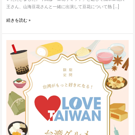
王さん、山海豆花さんと一緒に出演して豆花について熱 […]
続きを読む »
「LOVE
TAIWAN」
新
宿
マ
ル
イ
出
店