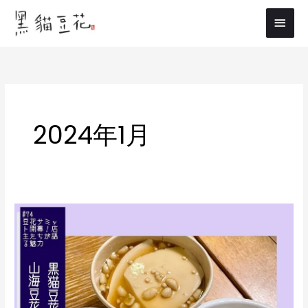
内
メ
容
イ
を
ス
ン
キ
メ
ッ
プ
ニ
2024年1月
ュ
ー
「耳
か
ら
始
ま
る