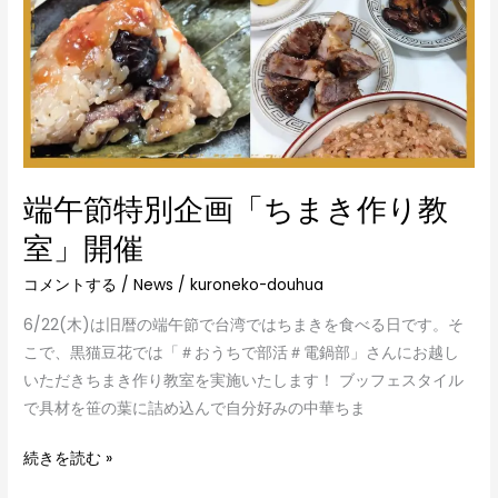
作
り
教
室」
開
催
端午節特別企画「ちまき作り教
室」開催
コメントする
/
News
/
kuroneko-douhua
6/22(木)は旧暦の端午節で台湾ではちまきを食べる日です。そ
こで、黒猫豆花では「＃おうちで部活＃電鍋部」さんにお越し
いただきちまき作り教室を実施いたします！ ブッフェスタイル
で具材を笹の葉に詰め込んで自分好みの中華ちま
続きを読む »