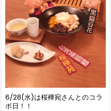
ん
と
の
コ
ラ
ボ
日！！
6/28(水)は桜樺宛さんとのコラ
ボ日！！