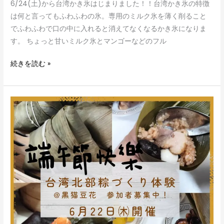
6/24(土)から台湾かき氷はじまりました！！台湾かき氷の特徴
は何と言ってもふわふわの氷。専用のミルク氷を薄く削ること
でふわふわで口の中に入れると消えてなくなるかき氷になりま
す。 ちょっと甘いミルク氷とマンゴーなどのフル
続きを読む »
端
午
節
特
別
企
画
「ち
ま
き