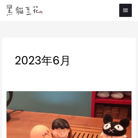
内
メ
容
イ
を
ス
ン
キ
メ
ッ
プ
ニ
2023年6月
ュ
ー
6/28(水)
は
桜
樺
宛
さ