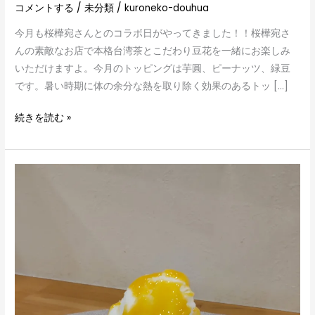
コメントする
/
未分類
/
kuroneko-douhua
今月も桜樺宛さんとのコラボ日がやってきました！！桜樺宛さ
んの素敵なお店で本格台湾茶とこだわり豆花を一緒にお楽しみ
いただけますよ。今月のトッピングは芋圓、ピーナッツ、緑豆
です。暑い時期に体の余分な熱を取り除く効果のあるトッ […]
続きを読む »
か
き
氷
の
季
節
が
や
っ