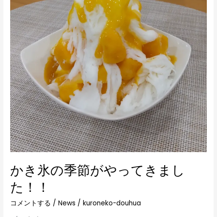
て
き
ま
し
た！！
かき氷の季節がやってきまし
た！！
コメントする
/
News
/
kuroneko-douhua