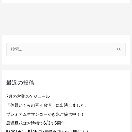
検
索
対
象
最近の投稿
:
7月の営業スケジュール
「佐野いくみの喜々台湾」に出演しました。
プレミアム生マンゴーかき氷ご提供中！！
黒猫豆花はお陰様で6/3で5周年