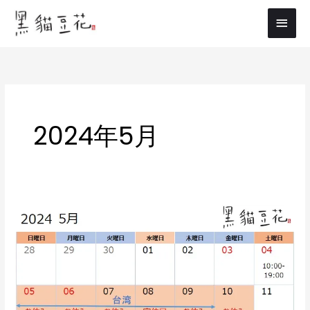
内
メ
容
イ
を
ス
ン
キ
メ
ッ
プ
ニ
2024年5月
ュ
ー
5
月
営
業
ス
ケ