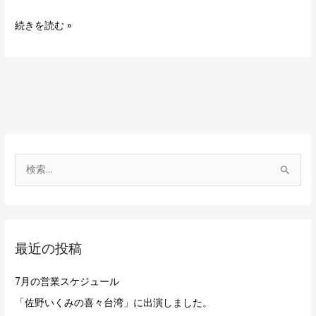
続きを読む »
検
索
対
象
最近の投稿
:
7月の営業スケジュール
「佐野いくみの喜々台湾」に出演しました。