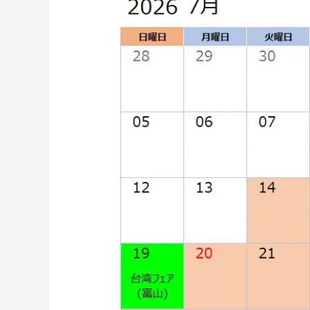
月
の
営
業
ス
ケ
ジ
ュ
ー
ル