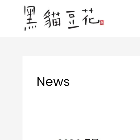
内
容
を
ス
キ
ッ
プ
News
7