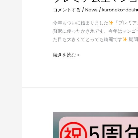
コメントする
/
News
/
kuroneko-douh
今年もついに始まりました
「プレミア
贅沢に使ったかき氷です。今年はマンゴ
た目も大きくてとっても綺麗です
期間
続きを読む »
黒
猫
豆