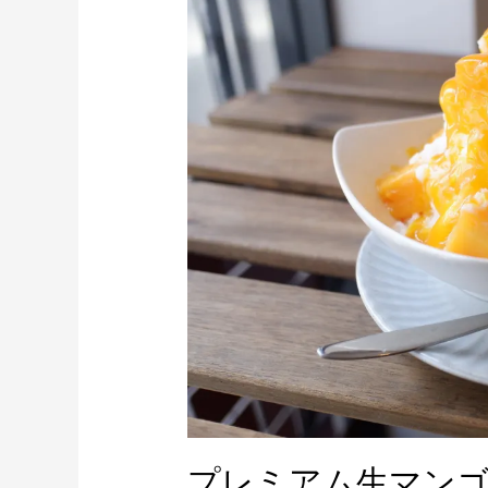
レ
ミ
ア
ム
生
マ
ン
ゴ
ー
か
き
氷
ご
提
供
中！！
プレミアム生マンゴ