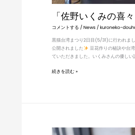
「佐野いくみの喜々
コメントする
/
News
/
kuroneko-douh
黒猫台湾まつり2日目(5/31)に行わ
公開されました
豆花作りの秘訣や台湾
ていただきました。いくみさんの優しい
続きを読む »
プ