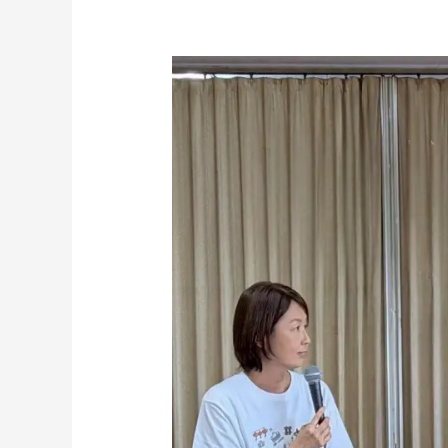
「佐
野
い
く
み
の
喜々
台
湾」
に
出
演
し
ま
し