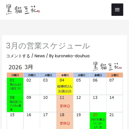
内
メ
容
イ
を
ス
ン
キ
メ
ッ
3月の営業スケジュール
プ
ニ
コメントする
/
News
/ By
kuroneko-douhua
ュ
ー