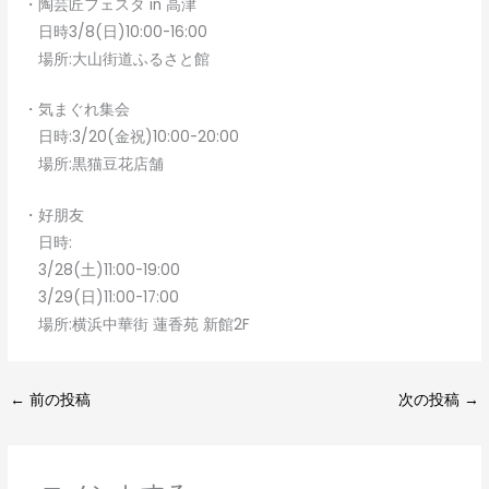
・陶芸匠フェスタ in 高津
日時3/8(日)10:00-16:00
場所:大山街道ふるさと館
・気まぐれ集会
日時:3/20(金祝)10:00-20:00
場所:黒猫豆花店舗
・好朋友
日時:
3/28(土)11:00-19:00
3/29(日)11:00-17:00
場所:横浜中華街 蓮香苑 新館2F
←
前の投稿
次の投稿
→