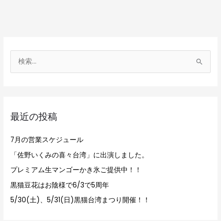
検
索
対
象
最近の投稿
:
7月の営業スケジュール
「佐野いくみの喜々台湾」に出演しました。
プレミアム生マンゴーかき氷ご提供中！！
黒猫豆花はお陰様で6/3で5周年
5/30(土)、5/31(日)黒猫台湾まつり開催！！