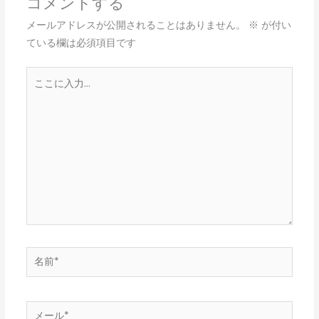
コメントする
メールアドレスが公開されることはありません。
※
が付い
ている欄は必須項目です
こ
こ
に
入
力…
名
前
*
メ