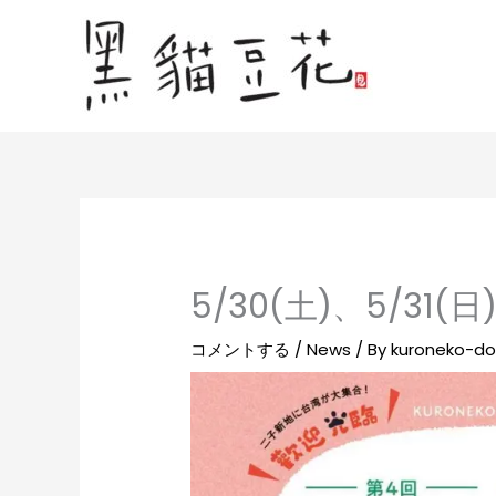
内
容
を
ス
キ
ッ
プ
5/30(土)、5/3
コメントする
/
News
/ By
kuroneko-d