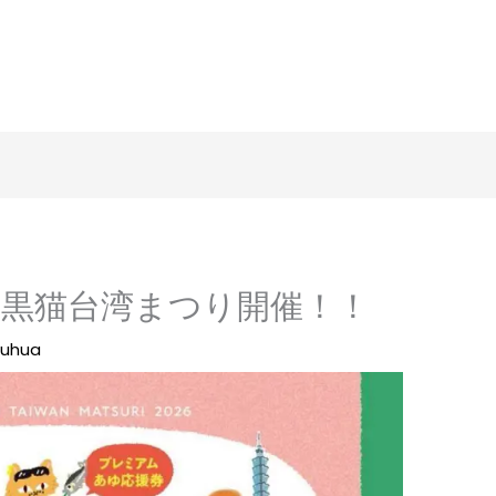
1(日)黒猫台湾まつり開催！！
ouhua