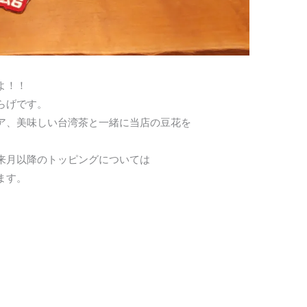
よ！！
らげです。
ア、美味しい台湾茶と一緒に当店の豆花を
来月以降のトッピングについては
ます。
。