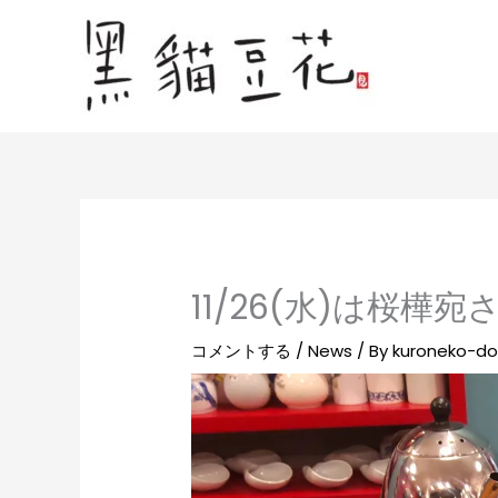
内
容
を
ス
キ
ッ
プ
11/26(水)は桜
コメントする
/
News
/ By
kuroneko-d