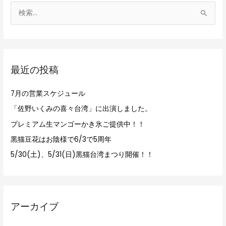
検
索
対
象
最近の投稿
:
7月の営業スケジュール
「佐野いくみの喜々台湾」に出演しました。
プレミアム生マンゴーかき氷ご提供中！！
黒猫豆花はお陰様で6/3で5周年
5/30(土)、5/31(日)黒猫台湾まつり開催！！
アーカイブ