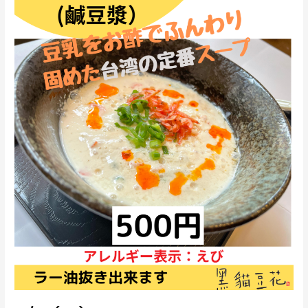
フ
ト
マ
ー
ケ
ッ
ト
in
大
山
街
道
ふ
る
さ
と
館
に