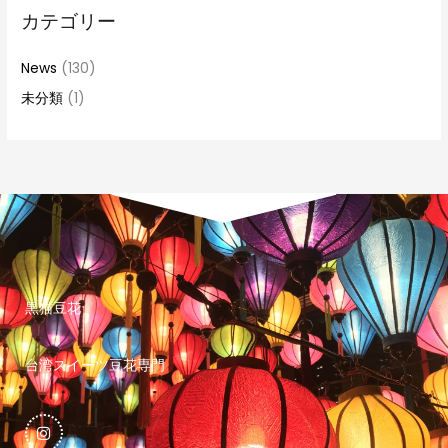
カテゴリー
News
(130)
未分類
(1)
黒猫豆花
台湾スイーツ豆花専門
I
n
s
t