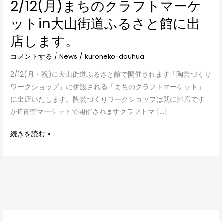
2/12(月)まちのクラフトマーケ
出
店
ットin大山街道ふるさと館に出
し
店します。
ま
す。
コメントする
/
News
/
kuroneko-douhua
2/12(月・祝)に大山街道ふるさと館で開催されます「陶芸づくり
ワークショップ」に併設される「まちのクラフトマーケット」
に出店いたします。陶芸づくりワークショップは既に満席です
が1F青空マーケットで開催されますクラフトマ […]
続きを読む »