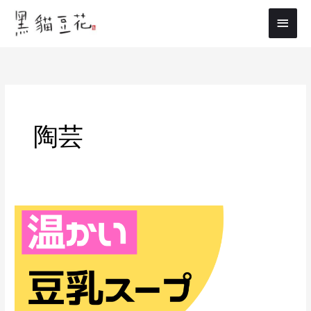
内
メ
容
イ
を
ス
ン
キ
メ
ッ
プ
ニ
陶芸
ュ
ー
2/12(月)
ま
ち
の
ク
ラ