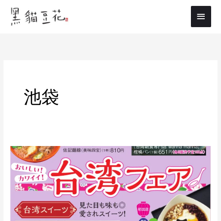
内
メ
容
イ
を
ス
ン
キ
メ
ッ
プ
ニ
池袋
ュ
ー
8/29(木)
～
9/3(火)
東
武
百