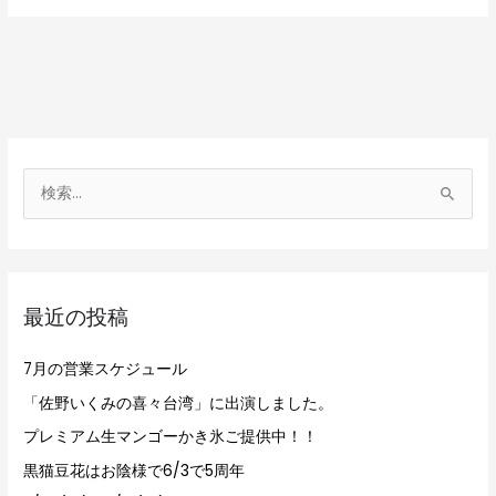
検
索
対
象
最近の投稿
:
7月の営業スケジュール
「佐野いくみの喜々台湾」に出演しました。
プレミアム生マンゴーかき氷ご提供中！！
黒猫豆花はお陰様で6/3で5周年