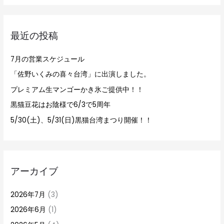
対
象
最近の投稿
:
7月の営業スケジュール
「佐野いくみの喜々台湾」に出演しました。
プレミアム生マンゴーかき氷ご提供中！！
黒猫豆花はお陰様で6/3で5周年
5/30(土)、5/31(日)黒猫台湾まつり開催！！
アーカイブ
2026年7月
(3)
2026年6月
(1)