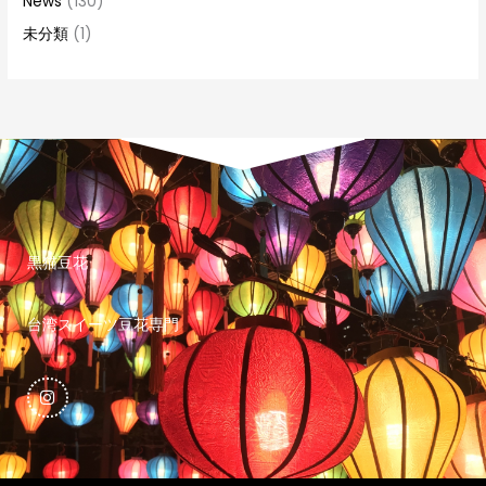
News
(130)
未分類
(1)
黒猫豆花
台湾スイーツ豆花専門
I
n
s
t
a
g
r
a