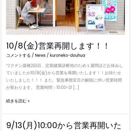
ま
す！！
10/8(金)営業再開します！！
コメントする
/
News
/
kuroneko-douhua
ワクチン接種2回目、定期健康診断他のため１週間ほどお休みし
ていましたが10/8(金)から営業を再開いたします！！お待たせ
いたしました！！！ また、緊急事態宣言の解除に伴い営業時間
が変わります。 営業時間：10:00-21 […]
続きを読む »
9/13(月)10:00から営業再開いた
9/13(月)10:00
か