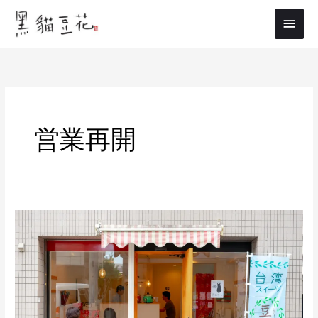
内
メ
容
イ
を
ス
ン
キ
メ
ッ
プ
ニ
営業再開
ュ
ー
10/8(金)
営
業
再
開
し