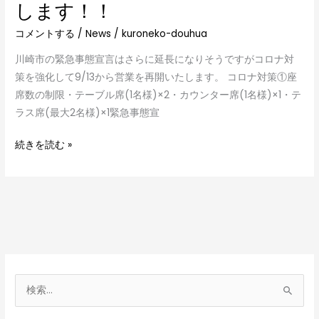
します！！
ら
コメントする
/
News
/
kuroneko-douhua
営
業
川崎市の緊急事態宣言はさらに延長になりそうですがコロナ対
再
策を強化して9/13から営業を再開いたします。 コロナ対策①座
開
席数の制限・テーブル席(1名様)×2・カウンター席(1名様)×1・テ
い
ラス席(最大2名様)×1緊急事態宣
た
し
続きを読む »
ま
す！！
検
索