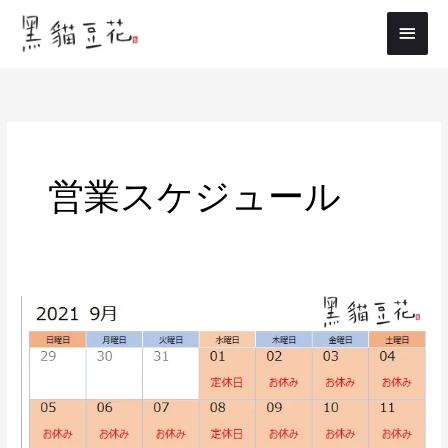
内
メ
容
イ
を
ス
ン
キ
メ
ッ
プ
ニ
営業スケジュール
ュ
ー
9
月
の
営
業
予