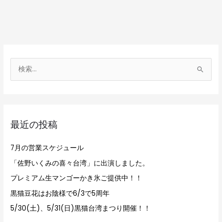
検
索
対
象
最近の投稿
:
7月の営業スケジュール
「佐野いくみの喜々台湾」に出演しました。
プレミアム生マンゴーかき氷ご提供中！！
黒猫豆花はお陰様で6/3で5周年
5/30(土)、5/31(日)黒猫台湾まつり開催！！