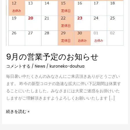
定
の
お
知
ら
せ
9月の営業予定のお知らせ
コメントする
/
News
/
kuroneko-douhua
毎日暑い中たくさんのみなさんにご来店頂きありがとうござい
ます。 昨今の新型コロナの急速な拡大に伴い下記期間は休業す
ることにいたしました。みなさまには大変ご迷惑をお掛けいた
しますがご理解頂きますようよろしくお願いいたします […]
続きを読む »