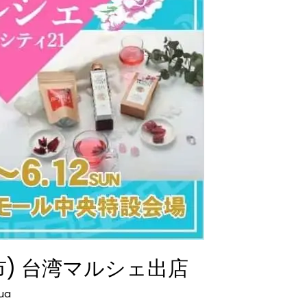
市) 台湾マルシェ出店
ua