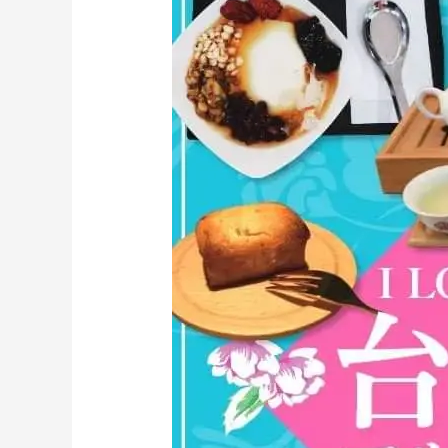
イ
シ
テ
ィ
21(松
本
市)
台
湾
マ
ル
シ
ェ
出
店