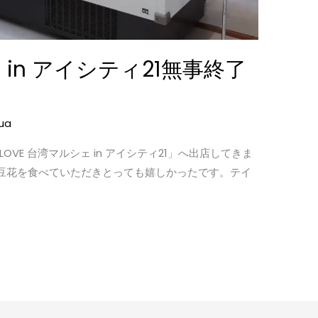
ェ in アイシティ21無事終了
ua
「I LOVE 台湾マルシェ in アイシティ21」へ出店してきま
豆花を食べていただきとっても嬉しかったです。テイ