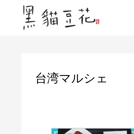
内
容
を
ス
キ
ッ
プ
台湾マルシェ
ア