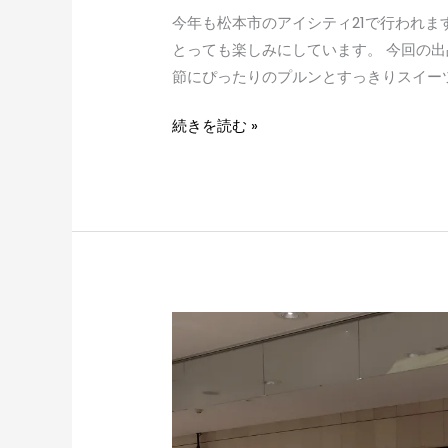
今年も松本市のアイシティ21で行われ
とっても楽しみにしています。 今回の
節にぴったりのプルンとすっきりスイーツ愛
続きを読む »
I
LOVE
台
湾
マ