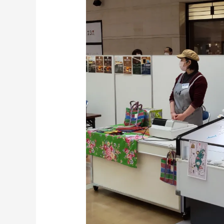
ル
シ
ェ
in
ア
イ
シ
テ
ィ
21
無
事
終
了
し
ま
し