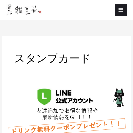
内
メ
容
イ
を
ス
ン
キ
メ
ッ
プ
ニ
スタンプカード
ュ
ー
LINE
公
式
ア
カ
ウ