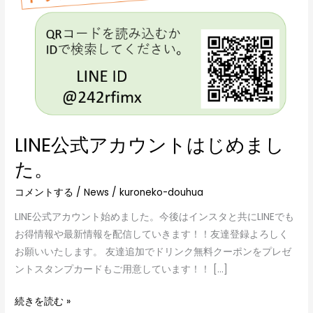
ン
ト
は
じ
め
ま
し
た。
LINE公式アカウントはじめまし
た。
コメントする
/
News
/
kuroneko-douhua
LINE公式アカウント始めました。今後はインスタと共にLINEでも
お得情報や最新情報を配信していきます！！友達登録よろしく
お願いいたします。 友達追加でドリンク無料クーポンをプレゼ
ントスタンプカードもご用意しています！！ […]
続きを読む »