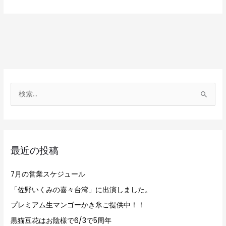
検
索
対
象
最近の投稿
:
7月の営業スケジュール
「佐野いくみの喜々台湾」に出演しました。
プレミアム生マンゴーかき氷ご提供中！！
黒猫豆花はお陰様で6/3で5周年