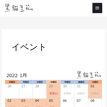
内
メ
容
イ
を
ス
ン
キ
メ
ッ
プ
ニ
イベント
ュ
ー
1
月
の
ス
ケ
ジ