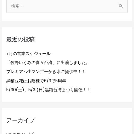
検
索
対
象
最近の投稿
:
7月の営業スケジュール
「佐野いくみの喜々台湾」に出演しました。
プレミアム生マンゴーかき氷ご提供中！！
黒猫豆花はお陰様で6/3で5周年
5/30(土)、5/31(日)黒猫台湾まつり開催！！
アーカイブ