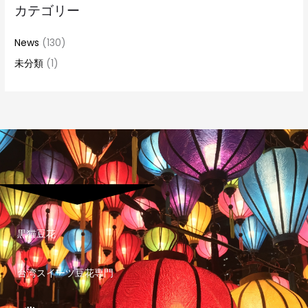
カテゴリー
News
(130)
未分類
(1)
黒猫豆花
台湾スイーツ豆花専門
I
n