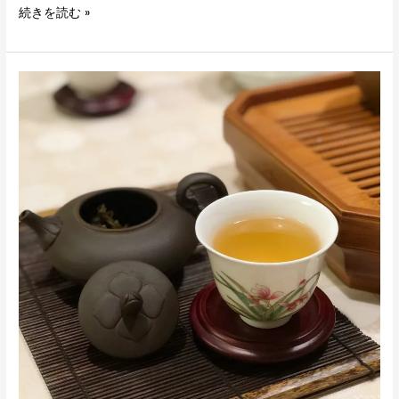
続きを読む »
黒
猫
お
茶
会
イ
ベ
ン
ト
の
お
知
ら
せ