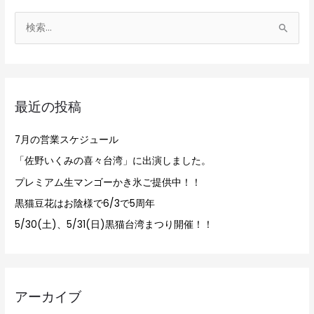
検
索
対
象
最近の投稿
:
7月の営業スケジュール
「佐野いくみの喜々台湾」に出演しました。
プレミアム生マンゴーかき氷ご提供中！！
黒猫豆花はお陰様で6/3で5周年
5/30(土)、5/31(日)黒猫台湾まつり開催！！
アーカイブ