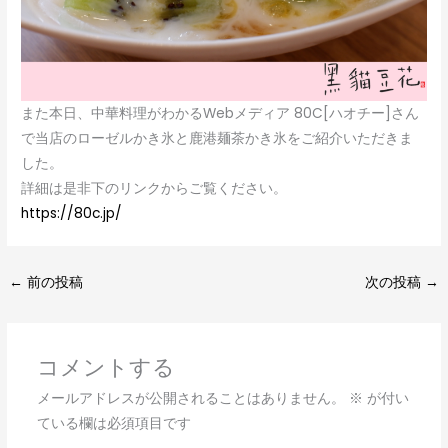
また本日、中華料理がわかるWebメディア 80C[ハオチー]さん
で当店のローゼルかき氷と鹿港麺茶かき氷をご紹介いただきま
した。
詳細は是非下のリンクからご覧ください。
https://80c.jp/
←
前の投稿
次の投稿
→
コメントする
メールアドレスが公開されることはありません。
※
が付い
ている欄は必須項目です