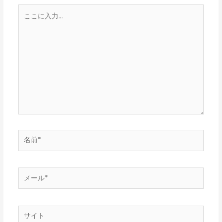
こ
こ
に
入
力…
名
前
*
メ
ー
ル
*
サ