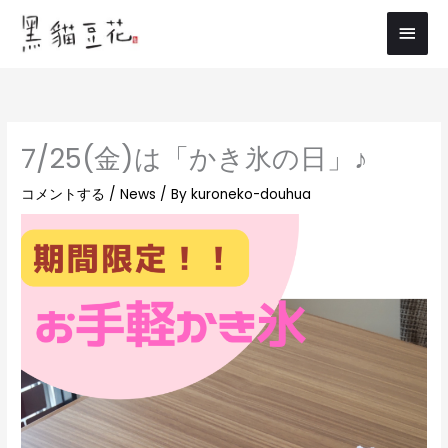
内
メ
容
イ
を
ス
ン
キ
メ
ッ
7/25(金)は「かき氷の日」♪
プ
ニ
コメントする
/
News
/ By
kuroneko-douhua
ュ
ー