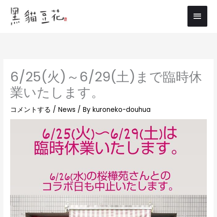
内
メ
容
イ
を
ス
ン
キ
メ
ッ
6/25(火)～6/29(土)まで臨時休
プ
ニ
業いたします。
ュ
コメントする
/
News
/ By
kuroneko-douhua
ー