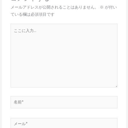
メールアドレスが公開されることはありません。
※
が付い
ている欄は必須項目です
こ
こ
に
入
力…
名
前
*
メ