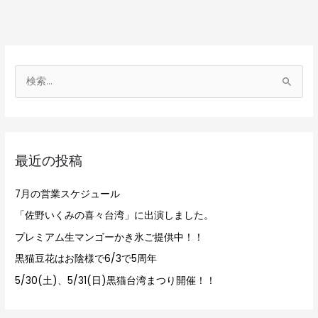
検
索
対
象
最近の投稿
:
7月の営業スケジュール
「佐野いくみの喜々台湾」に出演しました。
プレミアム生マンゴーかき氷ご提供中！！
黒猫豆花はお陰様で6/3で5周年
5/30(土)、5/31(日)黒猫台湾まつり開催！！