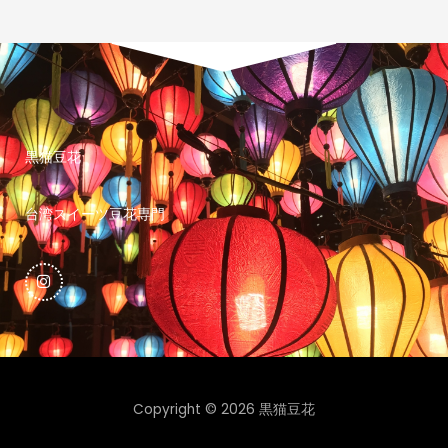
黒猫豆花
台湾スイーツ豆花専門
I
n
s
t
a
g
r
a
m
Copyright © 2026 黒猫豆花