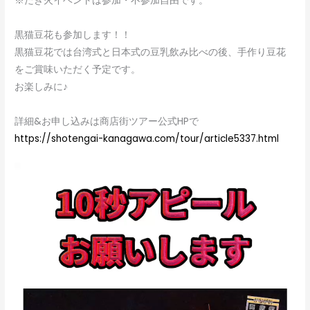
※たき火イベントは参加・不参加自由です。
黒猫豆花も参加します！！
黒猫豆花では台湾式と日本式の豆乳飲み比べの後、手作り豆花
をご賞味いただく予定です。
お楽しみに♪
詳細&お申し込みは商店街ツアー公式HPで
https://shotengai-kanagawa.com/tour/article5337.html