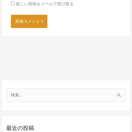
新しい投稿をメールで受け取る
検
索
対
象
最近の投稿
: