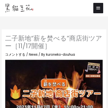
内
メ
容
イ
を
ス
ン
キ
メ
ッ
二子新地“薪を焚べる”商店街ツア
プ
ニ
ー［11/17開催］
ュ
コメントする
/
News
/ By
kuroneko-douhua
ー