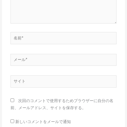
名
前
*
メ
ー
ル
*
サ
イ
ト
次回のコメントで使用するためブラウザーに自分の名
前、メールアドレス、サイトを保存する。
新しいコメントをメールで通知