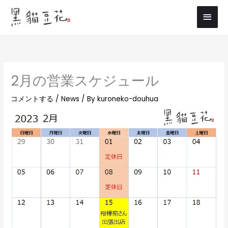
内
メ
容
イ
を
ス
ン
キ
メ
ッ
2月の営業スケジュール
プ
ニ
コメントする
/
News
/ By
kuroneko-douhua
ュ
ー