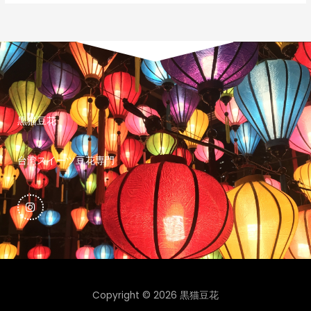
黒猫豆花
台湾スイーツ豆花専門
I
n
s
t
a
g
r
a
m
Copyright © 2026 黒猫豆花