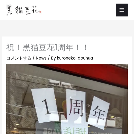
内
メ
容
イ
を
ス
ン
キ
メ
ッ
祝！黒猫豆花1周年！！
プ
ニ
コメントする
/
News
/ By
kuroneko-douhua
ュ
ー