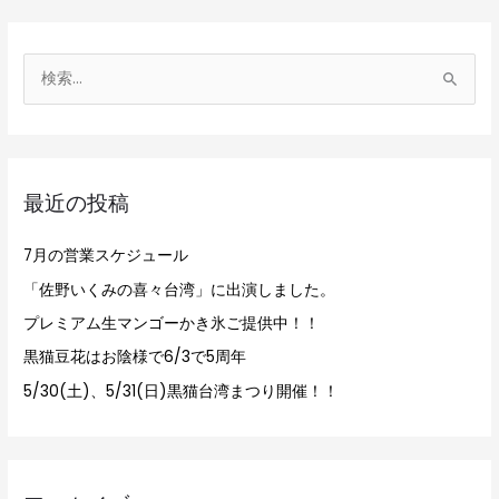
検
索
対
象
最近の投稿
:
7月の営業スケジュール
「佐野いくみの喜々台湾」に出演しました。
プレミアム生マンゴーかき氷ご提供中！！
黒猫豆花はお陰様で6/3で5周年
5/30(土)、5/31(日)黒猫台湾まつり開催！！