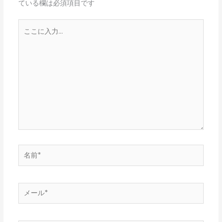
ている欄は必須項目です
こ
こ
に
入
力…
名
前
*
メ
ー
ル