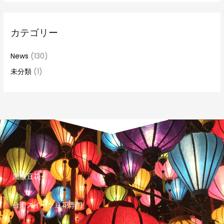
カテゴリー
News
(130)
未分類
(1)
黒猫豆花
台湾スイーツ豆花専門
I