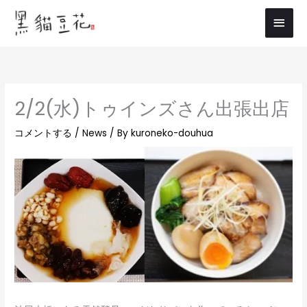
内
メ
容
イ
を
ス
ン
キ
メ
ッ
2/2(水)トゥインズさん出張出店
プ
ニ
コメントする
/
News
/ By
kuroneko-douhua
ュ
ー