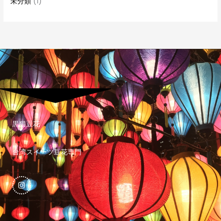
未分類
(1)
黒猫豆花
台湾スイーツ豆花専門
I
n
s
t
a
g
r