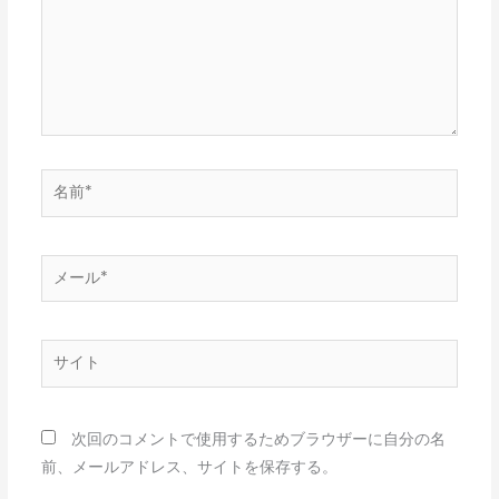
力…
名
前
*
メ
ー
ル
*
サ
イ
ト
次回のコメントで使用するためブラウザーに自分の名
前、メールアドレス、サイトを保存する。