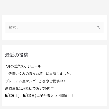
検
索
対
象
最近の投稿
:
7月の営業スケジュール
「佐野いくみの喜々台湾」に出演しました。
プレミアム生マンゴーかき氷ご提供中！！
黒猫豆花はお陰様で6/3で5周年
5/30(土)、5/31(日)黒猫台湾まつり開催！！