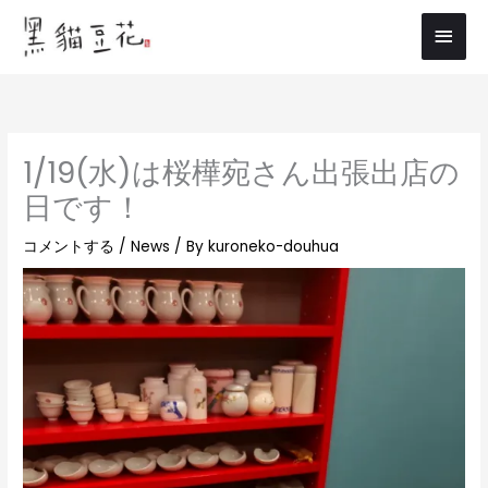
内
メ
容
イ
を
ス
ン
キ
メ
ッ
1/19(水)は桜樺宛さん出張出店の
プ
ニ
日です！
ュ
コメントする
/
News
/ By
kuroneko-douhua
ー