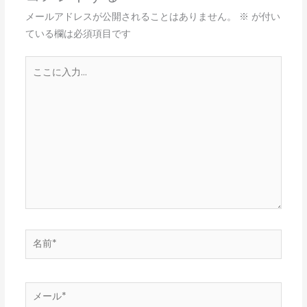
メールアドレスが公開されることはありません。
※
が付い
ている欄は必須項目です
こ
こ
に
入
力…
名
前
*
メ