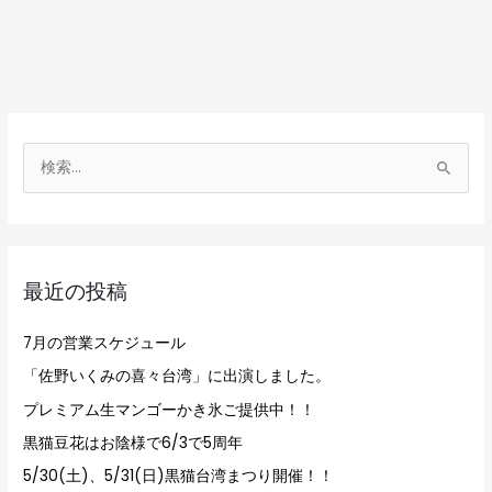
検
索
対
象
最近の投稿
:
7月の営業スケジュール
「佐野いくみの喜々台湾」に出演しました。
プレミアム生マンゴーかき氷ご提供中！！
黒猫豆花はお陰様で6/3で5周年
5/30(土)、5/31(日)黒猫台湾まつり開催！！