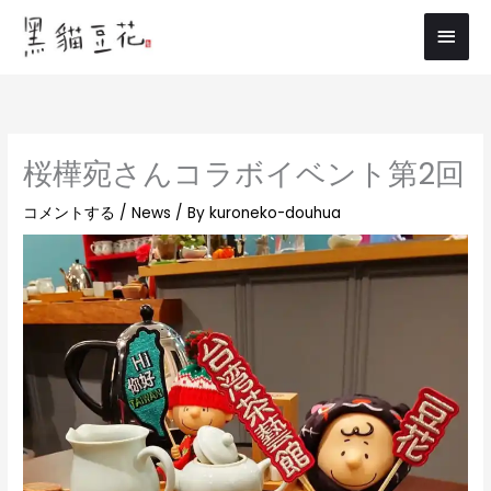
内
メ
容
イ
を
ス
ン
キ
メ
ッ
桜樺宛さんコラボイベント第2回
プ
ニ
コメントする
/
News
/ By
kuroneko-douhua
ュ
ー