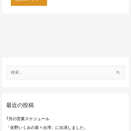
検
索
対
象
最近の投稿
:
7月の営業スケジュール
「佐野いくみの喜々台湾」に出演しました。