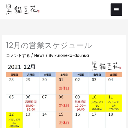
内
メ
容
イ
を
ス
ン
キ
メ
ッ
12月の営業スケジュール
プ
ニ
コメントする
/
News
/ By
kuroneko-douhua
ュ
ー