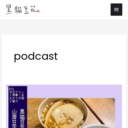
内
メ
容
イ
を
ス
ン
キ
メ
ッ
プ
ニ
podcast
ュ
ー
「耳
か
ら
始
ま
る