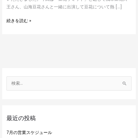
王さん、山海豆花さんと一緒に出演して豆花について熱 […]
続きを読む »
検
索
対
象
最近の投稿
:
7月の営業スケジュール