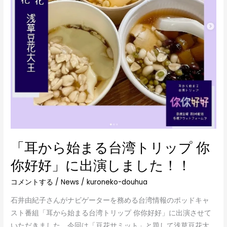
台
湾
ト
リ
ッ
プ
你
你
好
好」
に
「耳から始まる台湾トリップ 你
出
演
你好好」に出演しました！！
し
コメントする
/
News
/
kuroneko-douhua
ま
し
石井由紀子さんがナビゲーターを務める台湾情報のポッドキャ
た！！
スト番組「耳から始まる台湾トリップ 你你好好」に出演させて
いただきました。今回は「豆花サミット」と題して浅草豆花大