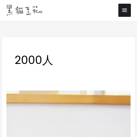
内
メ
容
イ
を
ス
ン
キ
メ
ッ
プ
ニ
2000人
ュ
ー
イ
ン
ス
タ
フ
ォ