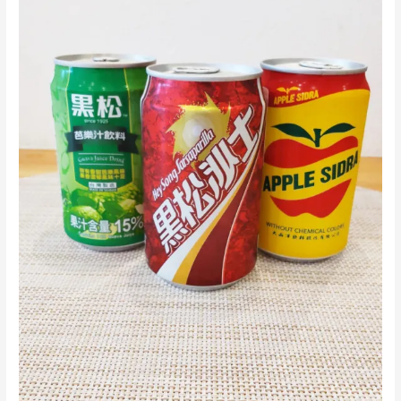
ロ
ワ
ー
さ
ん
2000
人
到
達
記
念！！