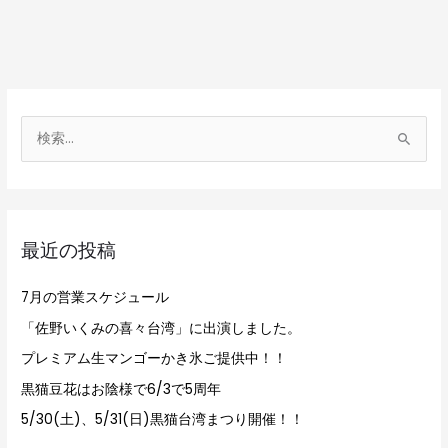
検
索
対
象
最近の投稿
:
7月の営業スケジュール
「佐野いくみの喜々台湾」に出演しました。
プレミアム生マンゴーかき氷ご提供中！！
黒猫豆花はお陰様で6/3で5周年
5/30(土)、5/31(日)黒猫台湾まつり開催！！