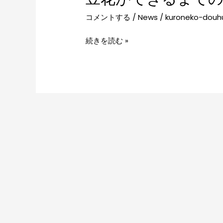
花
コメントする
/
News
/
kuroneko-douh
が
で
続きを読む »
き
る
ま
で
の
紹
介
動
画
を
公
開