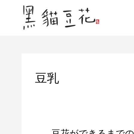
内
容
を
ス
キ
ッ
プ
豆乳
豆花ができるまでの
豆