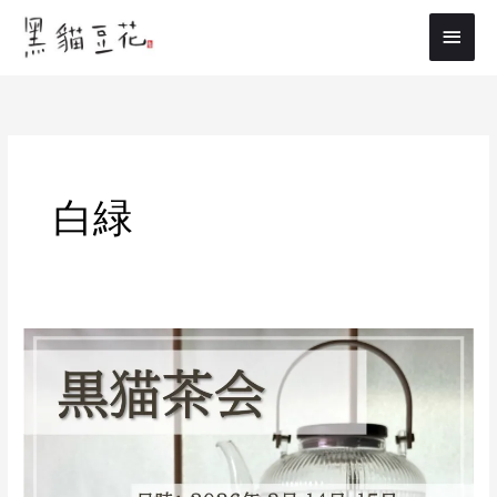
内
メ
容
イ
を
ス
ン
キ
メ
ッ
プ
ニ
白緑
ュ
ー
2/14(土)、
2/15(日)
黒
猫
茶
会