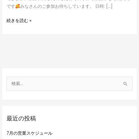
です
みなさんのご参加お待ちしています。 日時: […]
続きを読む »
検
索
対
象
最近の投稿
:
7月の営業スケジュール