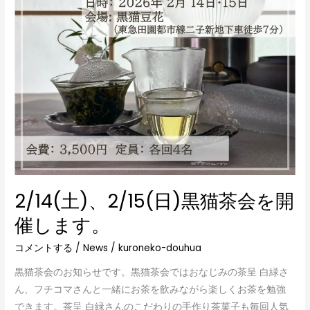
を
開
催
し
ま
す。
2/14(土)、2/15(日)黒猫茶会を開
催します。
コメントする
/
News
/
kuroneko-douhua
黒猫茶会のお知らせです。黒猫茶会ではおなじみの茶呈 白緑さ
ん、フチコマさんと一緒にお茶を飲みながら楽しくお茶を勉強
できます。茶呈 白緑さんのこだわりの手作り茶菓子も毎回人気