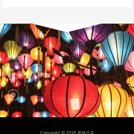
黒猫豆花
台湾スイーツ豆花専門
I
n
s
t
a
g
r
a
m
Copyright © 2026 黒猫豆花