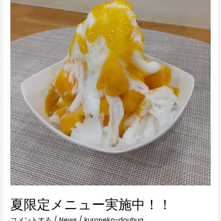
ー
実
施
中！！
夏限定メニュー実施中！！
コメントする
/
News
/
kuroneko-douhua