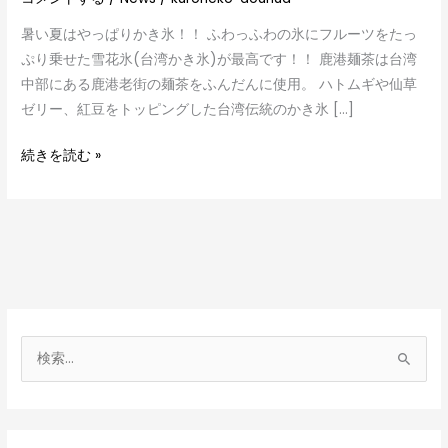
暑い夏はやっぱりかき氷！！ ふわっふわの氷にフルーツをたっ
ぷり乗せた雪花氷(台湾かき氷)が最高です！！ 鹿港麺茶は台湾
中部にある鹿港老街の麺茶をふんだんに使用。 ハトムギや仙草
ゼリー、紅豆をトッピングした台湾伝統のかき氷 […]
続きを読む »
検
索
対
象