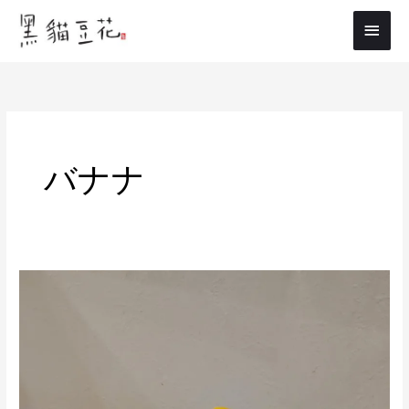
内
メ
容
イ
を
ス
ン
キ
メ
ッ
プ
ニ
バナナ
ュ
ー
夏
限
定
メ
ニ
ュ