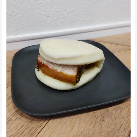
弾！
角
煮
バ
ー
ガ
ー
(割
包)
新
登
場