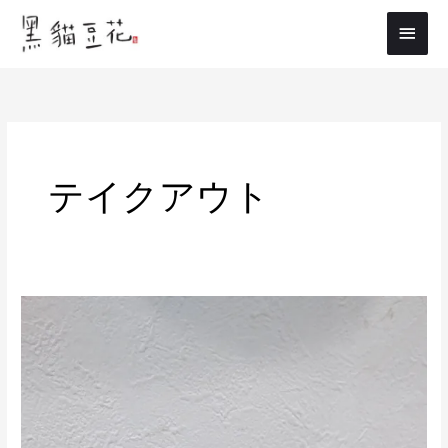
内
メ
容
イ
を
ス
ン
キ
メ
ッ
プ
ニ
テイクアウト
ュ
ー
秋
の
新
作
第
一