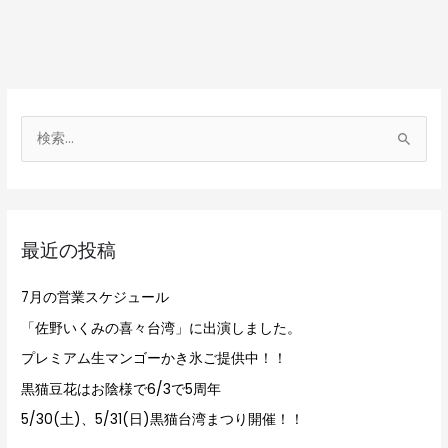
検
索
対
象
最近の投稿
:
7月の営業スケジュール
「佐野いくみの喜々台湾」に出演しました。
プレミアム生マンゴーかき氷ご提供中！！
黒猫豆花はお陰様で6/3で5周年
5/30(土)、5/31(日)黒猫台湾まつり開催！！