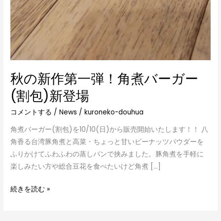
秋の新作第一弾！角煮バーガー
(割包)新登場
コメントする
/
News
/
kuroneko-douhua
角煮バーガー(割包)を10/10(日)から販売開始いたします！！ 八
角香る台湾豚角煮と高菜・ちょっと甘いピーナッツパウダーを
ふりかけてふわふわの蒸しパンで挟みました。豚角煮を手軽に
楽しみたい方や総合豆花を食べたいけど角煮 […]
続きを読む »