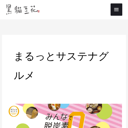
内
メ
容
イ
を
ス
ン
キ
メ
ッ
プ
ニ
まるっとサステナグ
ュ
ー
ルメ
ま
る
っ