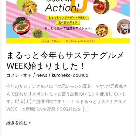
と
今
年
も
サ
ス
テ
まるっと今年もサステナグルメ
ナ
グ
WEEK始まりました！
ル
コメントする
/
News
/
kuroneko-douhua
メ
WEEK
今年のサステナグルメは「地元レモンの豆花」です♪地元農家さ
始
んで採れたリスボンレモンと言う品種のレモンを使用していま
ま
す。11/16(土)ご提供開始です！！！ ☆まるっとサステナグルメ
り
WEEK 地産地消のお野菜でCO2排出を […]
ま
し
続きを読む »
た！