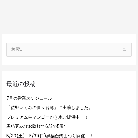
検
索
対
象
最近の投稿
:
7月の営業スケジュール
「佐野いくみの喜々台湾」に出演しました。
プレミアム生マンゴーかき氷ご提供中！！
黒猫豆花はお陰様で6/3で5周年
5/30(土)、5/31(日)黒猫台湾まつり開催！！