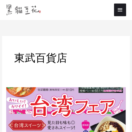
内
メ
容
イ
を
ス
ン
キ
メ
ッ
プ
ニ
東武百貨店
ュ
ー
8/29(木)
～
9/3(火)
東
武
百