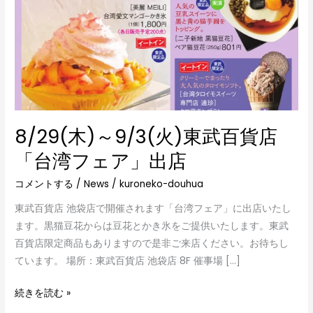
貨
店
「台
湾
フ
ェ
ア」
出
8/29(木)～9/3(火)東武百貨店
店
「台湾フェア」出店
コメントする
/
News
/
kuroneko-douhua
東武百貨店 池袋店で開催されます「台湾フェア」に出店いたし
ます。黒猫豆花からは豆花とかき氷をご提供いたします。東武
百貨店限定商品もありますので是非ご来店ください。お待ちし
ています。 場所：東武百貨店 池袋店 8F 催事場 […]
続きを読む »