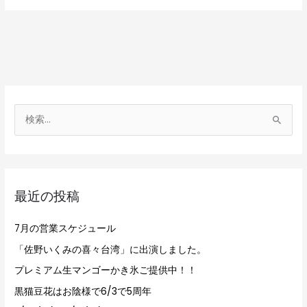
検
索
対
象
最近の投稿
:
7月の営業スケジュール
「佐野いくみの喜々台湾」に出演しました。
プレミアム生マンゴーかき氷ご提供中！！
黒猫豆花はお陰様で6/3で5周年