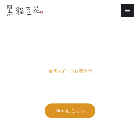
内
メ
容
イ
を
ス
ン
キ
メ
ッ
プ
ニ
ュ
台湾スイーツ豆花専門
ー
黒猫豆花
Menuはこちら