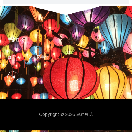
黒猫豆花
台湾スイーツ豆花専門
I
n
s
t
a
g
r
a
m
Copyright © 2026 黒猫豆花